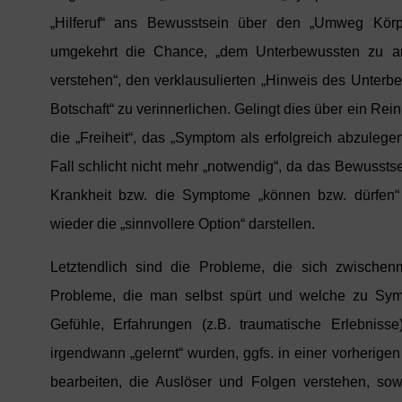
„Hilferuf“ ans Bewusstsein über den „Umweg Körp
umgekehrt die Chance, „dem Unterbewussten zu an
verstehen“, den verklausulierten „Hinweis des Unterb
Botschaft“ zu verinnerlichen. Gelingt dies über ein Re
die „Freiheit“, das „Symptom als erfolgreich abzuleg
Fall schlicht nicht mehr „notwendig“, da das Bewusstse
Krankheit bzw. die Symptome „können bzw. dürfen“
wieder die „sinnvollere Option“ darstellen.
Letztendlich sind die Probleme, die sich zwische
Probleme, die man selbst spürt und welche zu Sym
Gefühle, Erfahrungen (z.B. traumatische Erlebniss
irgendwann „gelernt“ wurden, ggfs. in einer vorherige
bearbeiten, die Auslöser und Folgen verstehen, sow