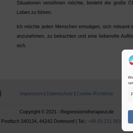
Situationen versöhnen möchte, besteht die große C
Leben zu führen.
Ich möchte jeden Menschen ermutigen, sich mitsamt de
anzunehmen, zu betrachten und eine liebevolle Auflö
sich.
Wi
op
Impressum
|
Datenschutz
|
Cookie-Richtlinie
F
Copyright © 2021 - Regressionstherapeut.de
tfach 340134, 44242 Dortmund | Tel.:
+49 (0) 231 9819393