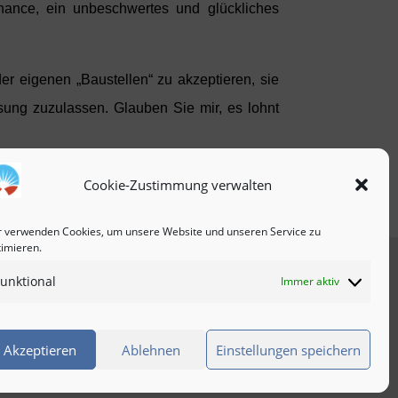
hance, ein unbeschwertes und glückliches
r eigenen „Baustellen“ zu akzeptieren, sie
sung zuzulassen. Glauben Sie mir, es lohnt
Cookie-Zustimmung verwalten
r verwenden Cookies, um unsere Website und unseren Service zu
timieren.
Newsletter
unktional
Immer aktiv
Akzeptieren
Ablehnen
Einstellungen speichern
020
|
info@regressionstherapeut.de